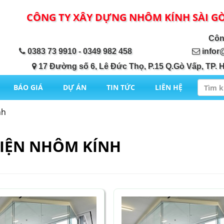
CÔNG TY XÂY DỰNG NHÔM KÍNH SÀI G
Công ty X
0383 73 9910 - 0349 982 458
infor
17 Đường số 6, Lê Đức Thọ, P.15 Q.Gò Vấp, TP. 
BÁO GIÁ
DỰ ÁN
TIN TỨC
LIÊN HỆ
nh
IỆN NHÔM KÍNH