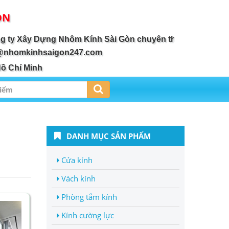
ÒN
ây Dựng Nhôm Kính Sài Gòn chuyên thiết kế, thi công lắp 
@nhomkinhsaigon247.com
Hồ Chí Minh
DANH MỤC SẢN PHẨM
Cửa kính
Vách kính
Phòng tắm kính
Kính cường lực