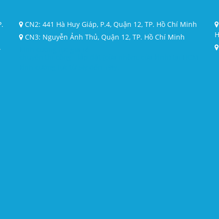
P.
CN2: 441 Hà Huy Giáp, P.4, Quận 12, TP. Hồ Chí Minh
H
CN3: Nguyễn Ảnh Thủ, Quận 12, TP. Hồ Chí Minh
.
Kính cường lực giá rẻ
chuyên thi công - lắp đặt (cửa nhôm, cửa kính) tại HCM
kính cường lực từ 5ly đến 19ly.