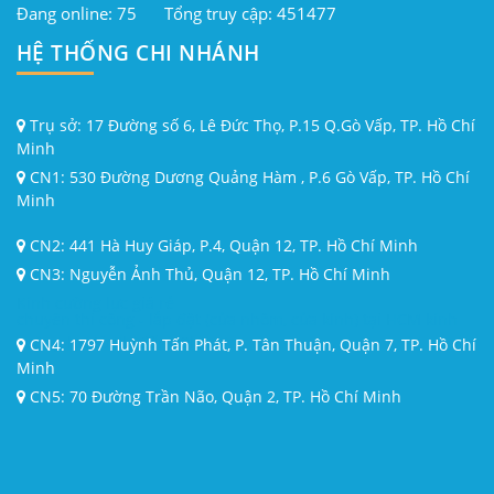
Đang online: 75
Tổng truy cập: 451477
HỆ THỐNG CHI NHÁNH
Trụ sở: 17 Đường số 6, Lê Đức Thọ, P.15 Q.Gò Vấp, TP. Hồ Chí
Minh
CN1: 530 Đường Dương Quảng Hàm , P.6 Gò Vấp, TP. Hồ Chí
Minh
CN2: 441 Hà Huy Giáp, P.4, Quận 12, TP. Hồ Chí Minh
CN3: Nguyễn Ảnh Thủ, Quận 12, TP. Hồ Chí Minh
Kính cường lực giá rẻ
chuyên thi công - lắp đặt (cửa nhôm, cửa kính) tại HCM kính
cường lực từ 5ly đến 19ly.
CN4: 1797 Huỳnh Tấn Phát, P. Tân Thuận, Quận 7, TP. Hồ Chí
Minh
CN5: 70 Đường Trần Não, Quận 2, TP. Hồ Chí Minh