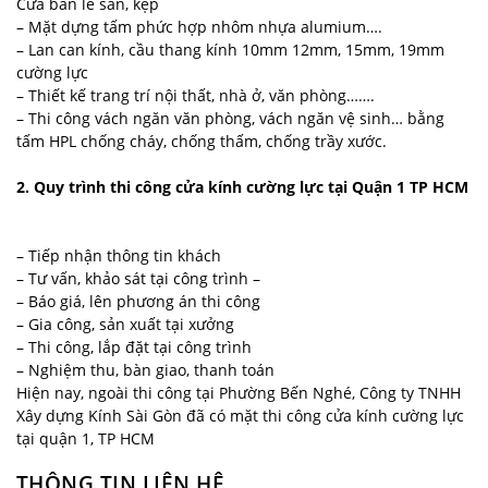
Cửa bản lề sàn, kẹp
– Mặt dựng tấm phức hợp nhôm nhựa alumium….
– Lan can kính, cầu thang kính 10mm 12mm, 15mm, 19mm
cường lực
– Thiết kế trang trí nội thất, nhà ở, văn phòng…….
– Thi công vách ngăn văn phòng, vách ngăn vệ sinh… bằng
tấm HPL chống cháy, chống thấm, chống trầy xước.
2. Quy trình thi công cửa kính cường lực tại Quận 1 TP HCM
– Tiếp nhận thông tin khách
– Tư vấn, khảo sát tại công trình –
– Báo giá, lên phương án thi công
– Gia công, sản xuất tại xưởng
– Thi công, lắp đặt tại công trình
– Nghiệm thu, bàn giao, thanh toán
Hiện nay, ngoài thi công tại Phường Bến Nghé, Công ty TNHH
Xây dựng Kính Sài Gòn đã có mặt thi công cửa kính cường lực
tại quận 1, TP HCM
THÔNG TIN LIÊN HỆ