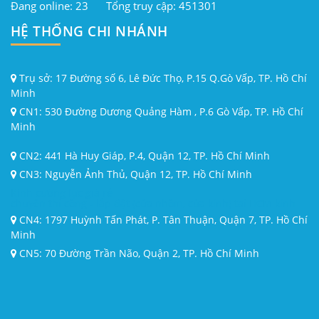
Đang online: 23
Tổng truy cập: 451301
HỆ THỐNG CHI NHÁNH
Trụ sở: 17 Đường số 6, Lê Đức Thọ, P.15 Q.Gò Vấp, TP. Hồ Chí
Minh
CN1: 530 Đường Dương Quảng Hàm , P.6 Gò Vấp, TP. Hồ Chí
Minh
CN2: 441 Hà Huy Giáp, P.4, Quận 12, TP. Hồ Chí Minh
CN3: Nguyễn Ảnh Thủ, Quận 12, TP. Hồ Chí Minh
Kính cường lực giá rẻ
chuyên thi công - lắp đặt (cửa nhôm, cửa kính) tại HCM kính
cường lực từ 5ly đến 19ly.
CN4: 1797 Huỳnh Tấn Phát, P. Tân Thuận, Quận 7, TP. Hồ Chí
Minh
CN5: 70 Đường Trần Não, Quận 2, TP. Hồ Chí Minh