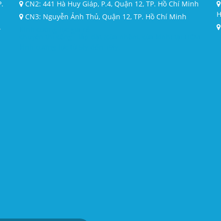
P.
CN2: 441 Hà Huy Giáp, P.4, Quận 12, TP. Hồ Chí Minh
H
CN3: Nguyễn Ảnh Thủ, Quận 12, TP. Hồ Chí Minh
.
Kính cường lực giá rẻ
chuyên thi công - lắp đặt (cửa nhôm, cửa kính) tại HCM
kính cường lực từ 5ly đến 19ly.