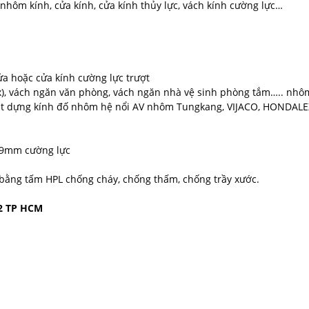
ôm kính, cửa kính, cửa kính thủy lực, vách kính cường lực…
ửa hoặc cửa kính cường lực trượt
x), vách ngăn văn phòng, vách ngăn nhà vệ sinh phòng tắm….. nhô
mặt dựng kính đố nhôm hệ nổi AV nhôm Tungkang, VIJACO, HONDALE
19mm cường lực
 bằng tấm HPL chống cháy, chống thấm, chống trầy xước.
12 TP HCM