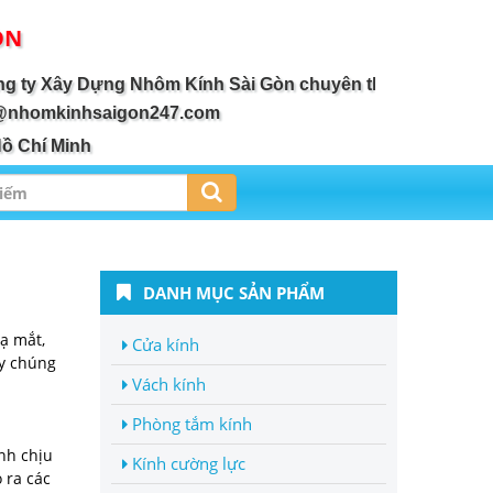
ÒN
ây Dựng Nhôm Kính Sài Gòn chuyên thiết kế, thi công lắp 
@nhomkinhsaigon247.com
Hồ Chí Minh
DANH MỤC SẢN PHẨM
ạ mắt,
Cửa kính
ty chúng
Vách kính
Phòng tắm kính
nh chịu
Kính cường lực
 ra các