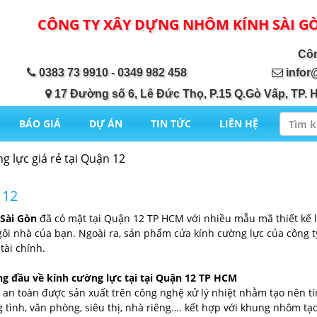
CÔNG TY XÂY DỰNG NHÔM KÍNH SÀI G
Công ty X
0383 73 9910 - 0349 982 458
infor
17 Đường số 6, Lê Đức Thọ, P.15 Q.Gò Vấp, TP. 
BÁO GIÁ
DỰ ÁN
TIN TỨC
LIÊN HỆ
g lực giá rẻ tại Quận 12
 12
Sài Gòn
đã có mặt tại Quận 12 TP HCM với nhiều mẫu mã thiết kế l
gôi nhà của bạn. Ngoài ra, sản phẩm cửa kính cường lực của công 
tài chính.
ng đầu về kính cường lực tại tại Quận 12 TP HCM
h an toàn được sản xuất trên công nghệ xử lý nhiệt nhằm tạo nên tí
tình, văn phòng, siêu thị, nhà riêng…. kết hợp với khung nhôm tạo